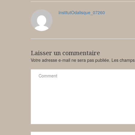
InstitutOdalisque_07260
Laisser un commentaire
Votre adresse e-mail ne sera pas publiée.
Les champs 