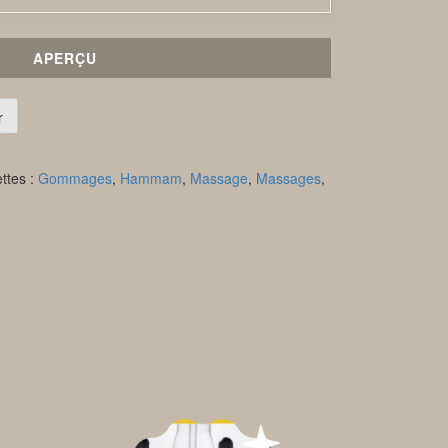
APERÇU
r
ettes :
Gommages
,
Hammam
,
Massage
,
Massages
,