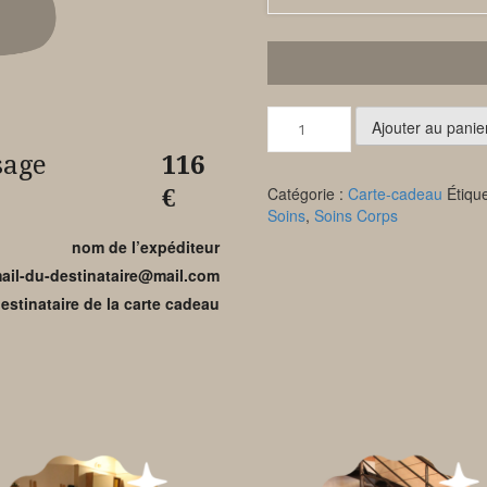
quantité
Ajouter au panie
de
Hammam,
age
116
Gommage
Catégorie :
Carte-cadeau
Étiqu
€
et
Soins
,
Soins Corps
Massage
Californien
nom de l’expéditeur
ail-du-destinataire@mail.com
estinataire de la carte cadeau