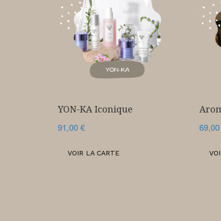
YON-KA Iconique
Aro
91,00
€
69,0
VOIR LA CARTE
VO