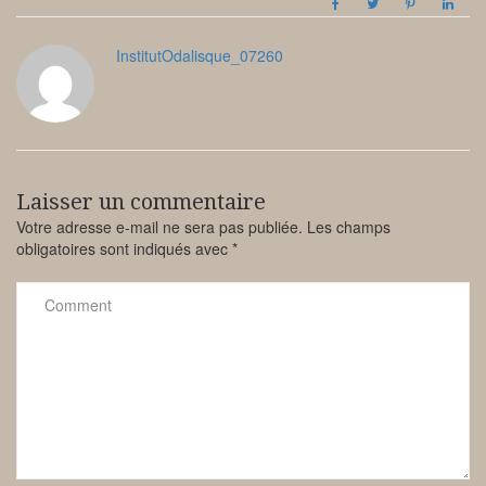
InstitutOdalisque_07260
Laisser un commentaire
Votre adresse e-mail ne sera pas publiée.
Les champs
obligatoires sont indiqués avec
*