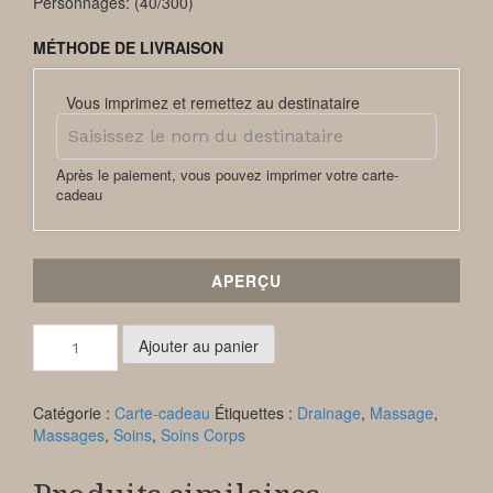
Personnages: (
40
/300)
MÉTHODE DE LIVRAISON
Vous imprimez et remettez au destinataire
Après le paiement, vous pouvez imprimer votre carte-
cadeau
APERÇU
quantité
Ajouter au panier
de
Soin
Ciblé
Catégorie :
Carte-cadeau
Étiquettes :
Drainage
,
Massage
,
Massages
,
Soins
,
Soins Corps